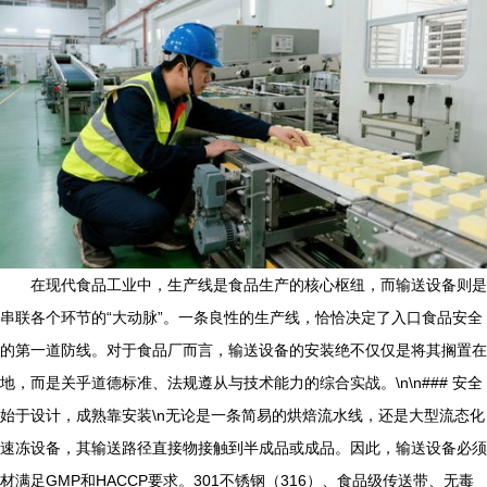
在现代食品工业中，生产线是食品生产的核心枢纽，而输送设备则是
串联各个环节的“大动脉”。一条良性的生产线，恰恰决定了入口食品安全
的第一道防线。对于食品厂而言，输送设备的安装绝不仅仅是将其搁置在
地，而是关乎道德标准、法规遵从与技术能力的综合实战。\n\n### 安全
始于设计，成熟靠安装\n无论是一条简易的烘焙流水线，还是大型流态化
速冻设备，其输送路径直接物接触到半成品或成品。因此，输送设备必须
材满足GMP和HACCP要求。301不锈钢（316）、食品级传送带、无毒