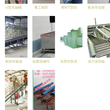
U型无轴螺
重工领军
潮州T型刮
新乡市金硕
旋输送机与
专用混凝土
板输送机
机械
绞龙上料机
输送泵的制
新型输送机
高效管式输
造与应用解
送设备选购
析
指南
装卸车输送
硅胶按键印
东莞市胜杰
动力滚筒输
机 沙石输
刷加工报价
电器设备
送机与动力
送设备与袋
解析 如何
恒温烤箱与
滚筒输送线
装运输机的
选择合适的
输送设备的
仕航机械引
竞争力分析
厂家与输送
专业展示
领输送设备
设备
新高度