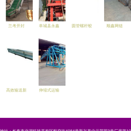
安装的工程
贸易遇见石
与应用
底线
材与木材物
流
兰考开封
阜城县永鑫
圆管螺杆蛟
顺鑫网链
500mm皮
输送机械厂
龙输送机全
白酒灌装输
带输送机
您的专业输
自动食品上
送设备的行
烟草防滑、
送设备供应
料提升机
业优选推荐
食品级不锈
商
设备单价与
钢链板与爬
价值解析
坡输送设备
专业方案
高效输送新
伸缩式运输
标杆 威埃
机供应图纸
姆动物副产
与设计要点
品螺旋输送
分析
机在上海的