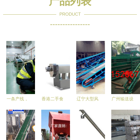
产品列表
PRODUCT
----------------
一条产线，
香港二手食
辽宁大型风
广州输送设
决定一口食
品输送设备
力吸粮机与
备行业 技
品的安全
进口报关的
罗茨风机
术引领，助
——食品厂
专业联动
粮库除尘吸
力智能物流
生产线设备
当工业设备
粮机的发展
升级